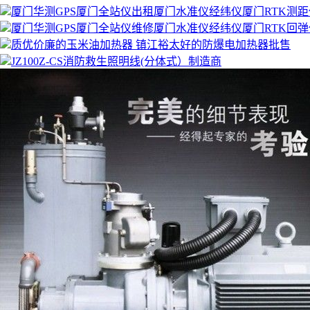
厦门华测GPS厦门全站仪出租厦门水准仪经纬仪厦门RTK测距
厦门华测GPS厦门全站仪维修厦门水准仪经纬仪厦门RTK回弹
质优价廉的玉米油加热器 镇江裕太好的防爆电加热器批售
JZ100Z-CS消防救生照明线(分体式）制造商