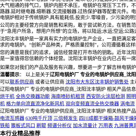
大气相通的排气口，锅炉内胆不承压，电锅炉在常压下工作，不
路器.延时继电器.熔断器.交流接触器.过热保护器等配套元件。电
电锅炉相对于传统锅炉.具有能耗低.投资少.零噪音，少污染的明显优势
公司的主要经营方向是销售和采购，敢于尝试新方法，在销售范围
于“急用户所急，想用户所想”的立场，将以陆运;水运;空运;公
沈阳沈丰锅炉是一家具有实力的电锅炉生产企业，一直把满足客
求的电锅炉。“创新产品种类，严格质量控制”，公司遵循着这
您的满意是我们的追求，诚信经营是打开市场的钥匙。近年沈阳
是一家值得您信赖的个体经营。沈阳沈丰锅炉在业内已占有一席
如果您对我们的产品及服务有兴趣，想要进一步了解吉林电锅
温馨提示
： 以上是关于
辽阳电锅炉厂 专业的电锅炉供应商_沈
可以
联系供应商
或者让供应商
沈阳市大东区沈丰锅炉销售处
主
辽阳电锅炉厂 专业的电锅炉供应商_沈阳沈丰锅炉 相关产品信
烘干机
全热交换器功能
海南喷砂机租赁
西安防火涂层检测
照明
机
格力单向流直流净化新风机
双向变频直流全热交换器
涡电流
辽阳电锅炉厂 专业的电锅炉供应商_沈阳沈丰锅炉 相关热搜产
电流互感器
630吨千斤顶
三倍频发生
四川成都干燥箱-鼓风干燥箱
铁船
篦板式风口
刷辊
频谱分析仪
加水流量计
万用表
九洲普惠
本行业精品推荐