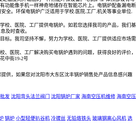
有功能像手机一样神奇地储存在智能芯片上。电锅炉配备漏电断
用安全。环保电锅炉广泛适用于学校.医院.工厂.机关等事业单位.
的学校、医院、工厂提供电锅炉。如若您选择我司的产品，我们基
信息及时查收。
目标。我司坚持不懈，努力为学校、医院、工厂提供适应市场需
校、医院、工厂解决购买电锅炉遇到的问题，获得良好的评价，
中街19-2号
您提供，如果您对沈阳市大东区沈丰锅炉销售处产品信息感兴趣
批发
沈阳弯头法兰阀门
沈阳锅炉厂家
海南空压机维修
海南空压
炉
锅炉
小型轻便扒谷机
冷拔丝
无铅烙铁头
玻璃钢离心风机
选