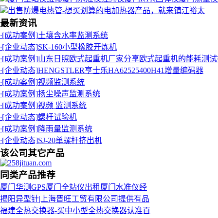
出售防爆电热管-想买划算的电加热器产品，就来镇江裕太
最新资讯
·
[成功案例]
土壤含水率监测系统
·
[企业动态]
SK-160小型橡胶开炼机
·
[成功案例]
山东日照欧式起重机厂家分享欧式起重机的能耗测试
·
[企业动态]
HENGSTLER亨士乐HA62525400H41增量编码器
·
[成功案例]
视频监测系统
·
[成功案例]
扬尘噪声监测系统
·
[成功案例]
视频 监测系统
·
[企业动态]
螺杆试验机
·
[成功案例]
降雨量监测系统
·
[企业动态]
SJ-20单螺杆挤出机
该公司其它产品
同类产品推荐
厦门华测GPS厦门全站仪出租厦门水准仪经
揭阳异型针|上海晋旺工贸有限公司提供有品
福建全热交换器-买中小型全热交换器认准百