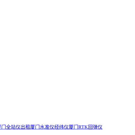
厦门全站仪出租厦门水准仪经纬仪厦门RTK回弹仪