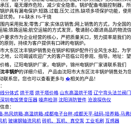
承压，毫无爆炸危险，减少安全隐患。锅炉配备电脑控制器，所
锅炉具有漏电保护.短路.过载.压欠.过热.缺项多项保护功能，使
。 F4-缺水 F6-干烧
内采用批发;零售;厂家;实体店销售;网上销售的方式，为全国
路运输;铁路运输;航空运输的方式发货，敬请耐心跟进商品的物流
户要求作为企业经营的核心，严把质量关口，努力提率是我们的
样的原则，持续为客户提供有口碑的电锅炉。
市大东区沈丰锅炉销售处在锅炉和锅炉配件行业风生水起，为学
之地，公司竭诚欢迎广大的客户莅临公司参观、指导。地址：望花
炉价格，辽阳电锅炉厂家，电锅炉，锦州电锅炉厂家请联系我们
阳沈丰锅炉
的详细介绍， 产品由沈阳市大东区沈丰锅炉销售处为
动联系您，您也可以查看更多与
�
相关的产品！
息：
线分体式
烘干塔
烘干塔价格
山东高温烘干塔
辽宁弯头法兰阀门
深圳电饭煲变压器
噪声检测
沈阳消防管件
沧浪探伤仪
品信息：
-热风烘箱-高温烘箱-成都电子台秤-成都天平-砝码-培养箱-马弗
风机
玻璃钢轴流风机
砖机、瓦机、真空泵
工业毛刷
互感器