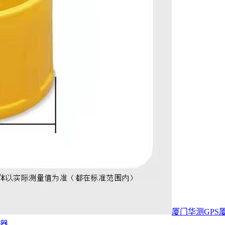
厦门华测GPS
仪器