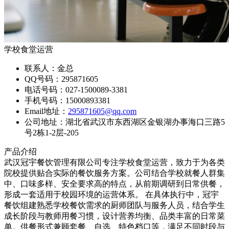
学校食堂运营
联系人：
金总
QQ号码：
295871605
电话号码：
027-1500089-3381
手机号码：
15000893381
Email地址：
295871605@qq.com
公司地址：
湖北省武汉市东西湖区金银湖办事海口三路5
号2栋1-2层-205
产品介绍
武汉冠宇餐饮管理有限公司专注学校食堂运营，致力于为各类
院校提供贴合实际的餐饮服务方案。公司结合学校就餐人群集
中、口味多样、安全要求高的特点，从前期调研到日常供餐，
形成一套适用于校园环境的运营体系。 在具体执行中，冠宇
餐饮组建熟悉学校餐饮需求的厨师团队与服务人员，结合学生
成长阶段与教师用餐习惯，设计营养均衡、品类丰富的日常菜
单。供餐形式兼顾套餐、自选、特色档口等，满足不同时段与