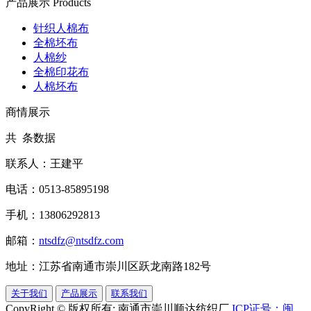
产品展示
Products
针织人棉布
全棉坯布
人棉纱
全棉印花布
人棉坯布
商情展示
共 条数据
联系人：王建平
电话：0513-85895198
手机：13806292813
邮箱：
ntsdfz@ntsdfz.com
地址：江苏省南通市崇川区跃龙南路182号
关于我们
产品展示
联系我们
CopyRight © 版权所有: 南通市崇川顺达纺织厂
ICP证号：闽