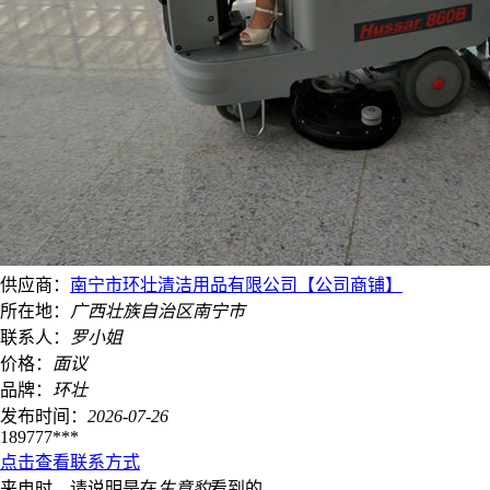
供应商：
南宁市环壮清洁用品有限公司【公司商铺】
所在地：
广西壮族自治区
南宁市
联系人：
罗小姐
价格：
面议
品牌：
环壮
发布时间：
2026-07-26
189777***
点击查看联系方式
来电时，请说明是在
生意豹
看到的