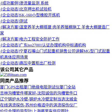
·
[成功案例]
渗流量监测 系统
·
[企业动态]
北京押出机试验机
·
[企业动态]
SK-160小型橡胶开炼机
·
[企业动态]
测试
·
[解决方案]
温室养羊大棚搭建 肉羊养殖棚施工 羊舍大棚建造厂
家
·
[解决方案]
电力工程安全防护工作
·
[企业动态]
广东iso27001认证办理机构中标通机构
·
[企业动态]
宁夏石嘴山门式起重机销售公司讲解MG型门式起重
机具体应用场景
·
[企业动态]
高压中置柜出厂检测
该公司其它产品
同类产品推荐
厦门GPS出租厦门绝缘电阻测试仪厦门全站
吉林沟槽管件哪家好-沈阳诚信的沟槽管件口
辽宁锅炉水冷壁-锅炉水冷壁定制当选沈城金
在线涡流探伤-苏州价格适中的涡流探伤仪厂
价位合理的异型针|上海哪里有供应圆针