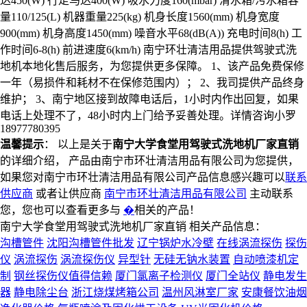
达450(W) 行走马达400(W) 吸水力度160(mbar) 清水箱/污水箱容
量110/125(L) 机器重量225(kg) 机身长度1560(mm) 机身宽度
900(mm) 机身高度1450(mm) 噪音水平68(dB(A)) 充电时间8(h) 工
作时间6-8(h) 前进速度6(km/h) 南宁环壮清洁用品提供驾驶式洗
地机本地化售后服务，为您提供更多保障。 1、该产品免费保修
一年（易损件和耗材不在保修范围内）； 2、我司提供产品终身
维护； 3、南宁地区接到故障电话后，1小时内作出回复，如果
电话上处理不了，48小时内上门给予妥善处理。详情咨询小罗
18977780395
温馨提示
： 以上是关于
南宁大学食堂用驾驶式洗地机厂家直销
的详细介绍， 产品由南宁市环壮清洁用品有限公司为您提供，
如果您对南宁市环壮清洁用品有限公司产品信息感兴趣可以
联系
供应商
或者让供应商
南宁市环壮清洁用品有限公司
主动联系
您，您也可以查看更多与
�
相关的产品！
南宁大学食堂用驾驶式洗地机厂家直销 相关产品信息：
沟槽管件
沈阳沟槽管件批发
辽宁锅炉水冷壁
在线涡流探伤
探伤
仪
涡流探伤
涡流探伤仪
异型针
无硅无钠水装置
自动喷漆机定
制
钢丝探伤仪值得信赖
厦门氯离子检测仪
厦门全站仪
静电发生
器
静电除尘台
浙江烧煤烤箱公司
温州风淋室厂家
安康餐饮油烟