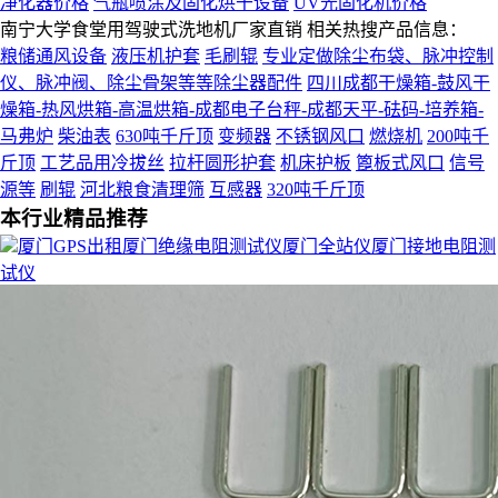
净化器价格
气瓶喷涂及固化烘干设备
UV光固化机价格
南宁大学食堂用驾驶式洗地机厂家直销 相关热搜产品信息：
粮储通风设备
液压机护套
毛刷辊
专业定做除尘布袋、脉冲控制
仪、脉冲阀、除尘骨架等等除尘器配件
四川成都干燥箱-鼓风干
燥箱-热风烘箱-高温烘箱-成都电子台秤-成都天平-砝码-培养箱-
马弗炉
柴油表
630吨千斤顶
变频器
不锈钢风口
燃烧机
200吨千
斤顶
工艺品用冷拔丝
拉杆圆形护套
机床护板
篦板式风口
信号
源等
刷辊
河北粮食清理筛
互感器
320吨千斤顶
本行业精品推荐
厦门GPS出租厦门绝缘电阻测试仪厦门全站仪厦门接地电阻测
试仪