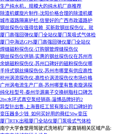
生产纯水机，规模大的纯水机厂商推荐
除渣机螺旋片制作-沈阳价格合理的除渣机螺
城市道路隔离护栏-信誉好的广西市政道路护
钢丝探伤仪值得信赖_买新款钢丝探伤仪，就
厦门高强回弹仪厦门全站仪厦门泵吸式气体检
厦门中海达GPS厦门高强回弹仪厦门全站仪
焊缝磁粉探伤仪-订购钢管焊缝探伤仪
钢丝探伤仪供销-实惠的钢丝探伤仪在苏州市
余姚磁粉探伤仪-苏州口碑好的磁粉探伤仪哪
手持式钢丝绳探伤仪-苏州市哪里有供应高性
杭州涡流探伤仪-高性价涡流探伤仪市场价格
广州涡电流生产厂商-苏州哪里有售卖旋涡探
纯化柱型号-泰州华源离子交换树脂柱口碑怎
2bv水环式真空泵经销商-淄博品牌好的2
异型针出售-上海晋旺工贸有限公司口碑好的
变压器多少钱_如何买好用的舜红50w变压
厦门RTK出租厦门全站仪厦门泵吸式气体检
南宁大学食堂用驾驶式洗地机厂家直销相关区域产品: