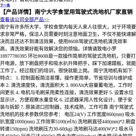
下一条
【产品详情】
南宁大学食堂用驾驶式洗地机厂家直销
查看该公司全部产品>>
南宁有许多所大学，学校食堂内每天人来人往很大，对于环境要
求非常严格，保洁人员需要时刻注意地面卫生，不仅不能快速解
决而且还达不到清洁效果，使用860B驾驶式洗地机清洗效率
高，清洗效果好能有效解决您的烦恼。详情请致电小罗
18977780395 环壮860B是一款操作简单的驾驶式洗地机，只要打
开电源，放下刷盘把手和吸水扒升降把手，踩下加速踏板，就能
工作了。经过我们的培训，很快就能上岗。 南宁洗地机有如下
特点： 1. 控制面板简洁易懂，操作更简单，节省培训与维护成
本 2. 清洗速度快，清洗面积大 3. 800Ah大容量蓄电池，工作时
间更长 4. 电机与毛刷采用柔性连接，清洗效果更好 5. 设置水位
显示计，方便观察水量变化 6. 过滤器采用人性化设计，便于安
装与拆卸 7. 原装进口控制器，技术成熟，工作可靠 南宁驾驶式
洗地机的技术参数供您参考： 电压24(V) 工作宽度860(mm) 吸水
扒宽度1000(mm) 工作效率5100(㎡/h) 洗地刷直径440(mm)*2 刷盘
转速150(rpm) 洗地刷压力30-60(kg) 洗地刷马达400(W)*2 吸水马