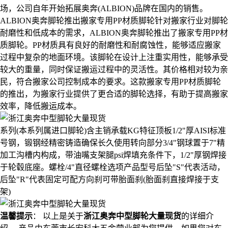
场，公司自年开始拓展奥奔(ALBION)品牌在国内的销售。
ALBION奥奔脚轮推出搬家专用PP材质脚轮​针对搬家行业对脚轮
耐磨性和低成本的需求，ALBION奥奔脚轮推出了搬家专用PP材
质脚轮。PP材质具有良好的耐磨性和耐腐蚀性，能够适应搬家
过程中复杂的地面环境。该脚轮在设计上注重实用性，能够承受
较大的重量，同时保证搬运过程中的灵活性。其价格相对较为亲
民，符合搬家公司控制成本的要求。这款搬家专用PP材质脚轮
的推出，为搬家行业提供了更合适的脚轮选择，有助于提高搬家
效率，降低搬运成本。
系列(本系列属进口脚轮)含主销承载KG特征顶板1/2"厚AISI标准
号钢，锻钢经精密铸造确保长久使用转向部分3/4"钢球置于7"精
加工沟槽内构成，带油嘴支架腿psi焊填充条件下，1/2"厚钢焊接
于轮毂底座。螺栓/4"直径螺栓选项产品型号后坠"S"代表活动，
后坠"R"代表固定可配方向刹可带胎面刹(胎面刹直接焊接于支
架)
温馨提示
： 以上是关于
浙江奥奔中型脚轮大量现货
的详细介