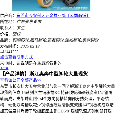
供应商：
东莞市长安科大五金营业部【公司商铺】
所在地：
广东省
东莞市
联系人：
罗生
价格：
面议
品牌：
科顺脚轮,福马脚轮,迅普脚轮,佳威脚轮,奥奔脚轮
发布时间：
2025-05-18
137121***
点击查看联系方式
来电时，请说明是在
生意豹
看到的
下一条
【产品详情】
浙江奥奔中型脚轮大量现货
查看该公司全部产品>>
东莞市长安科大五金营业部与您一同了解浙江奥奔中型脚轮大量
现货的信息,16系列含主销承载KG特征顶板和轮毂底座1/4"钢冷
轧而成，支架珠盘附带4个方向刹槽转向部分热处理，平滑结
构，硬化双沟槽以减少钢球压痕及磨损支架腿1/4"钢板构成以增
加其强度并焊接于轮毂底座主销OD5/8"螺旋轨道式钢制铆钉螺