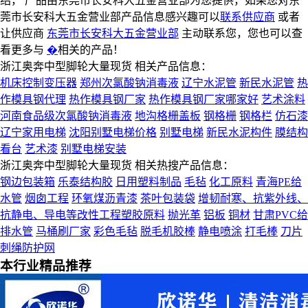
绍， 产品由东莞市长安科大五金营业部为您提供，如果您对东
莞市长安科大五金营业部产品信息感兴趣可以
联系供应商
或者
让供应商
东莞市长安科大五金营业部
主动联系您，您也可以查
看更多与
�
相关的产品！
浙江奥奔中型脚轮大量现货 相关产品信息：
机床控制变压器
郑州次氯酸钠消毒液
辽宁水泥管
新民水泥管
热
作模具钢代理
热作模具钢厂家
热作模具钢厂家哪家好
艺术涂料
河南食品级次氯酸钠消毒液
地沟格栅盖板
钢格栅
钢格栏
仿石漆
辽宁家用电梯
沈阳别墅电梯价格
别墅电梯
新民水泥构件
膜结构
看台
艺术漆
别墅电梯安装
浙江奥奔中型脚轮大量现货 相关热搜产品信息：
钢边包装箱
乐泰结构胶
日用塑料制品
毛毡
化工原料
青海PE给
水管
烟囱工程
环氧煤沥青漆
茶叶包装袋
增韧耐寒、抗紫外线、
抗静电、导电等改性工程塑胶原料
抛光革
铝板
铜材
甘肃PVC给
排水管
马桶刷厂家
彩色毛毡
脱毛机胶棒
静电喷涂
打毛棒
刀片
刺绳防护网
本行业精品推荐