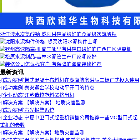
浙江涉水次氯酸钠-咸阳供应品牌好的食品级次氯酸钠
沈阳水泥构件价格_想买沈阳水泥构件上哪
钦州高速隔离栅-南宁哪里有供应口碑好的广西厂区隔离栅
松原水泥制品-吉林水泥管生产厂家哪家好
装修公司怎么找客户-有保障的海南装修推荐
最新资讯
·
[成功案例]
带式混凝土布料机在湖南航务洪辰二标正式投入使用
·
[成功案例]
泰安迎金学校电动平开门的特点
·
[企业动态]
江苏造粒塑料65挤出机
·
[解决方案]
【解决方案】 地质灾害监测
·
[成功案例]
声光报警系统
·
[企业动态]
宁夏中卫门式起重机销售公司推荐一些MG型门式起
重机的参数
·
[解决方案]
【解决方案】地质灾害监测