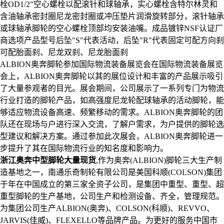
栓OD1/2"空心螺栓以配滚针和球轴承，实心螺栓含特尔林灵和
含油轴承密封圈尼龙密封圈或冲压垫片润滑旋转部分，滚针轴承
或球轴承脚轮的空心螺栓顶部均安装油嘴。成品镀锌NSF认证厂
商选项产品型号后坠"S"代表活动，后坠"R"代表固定可配方向刹
可配胎面刹、尼龙双刹、尼龙胎面刹
ALBION奥奔脚轮参加国际物流装备展览会​在国际物流装备展览
会上，ALBION奥奔脚轮以其的展位设计和丰富的产品展示吸引
了大量参观者的目光。展会期间，公司展示了一系列专门为物流
行业打造的脚轮产品，如高强度尼龙轮配球轴承的活动脚轮，能
够适应物流设备高速、频繁移动的需求。ALBION奥奔脚轮的团
队还在现场与户进行深入交流，了解户需求，为户提供的脚轮选
型建议和解决方案。通过参加此次展会，ALBION奥奔脚轮进一
步提升了其在国际物流行业的知名度和影响力。
浙江奥奔中型脚轮大量现货
,作为奥奔(ALBION)脚轮三大生产制
造基地之一，南通乐奇制轮有限公司是美国科顺(COLSON)集团
于年在中国成立的第三家全资子公司，是集团中重型、重型、超
重型脚轮的生产基地，公司生产和检测设备、齐全，管理规范。
为集团公司生产ALBION(奥奔)、COLSON(科顺)、REVVO、
JARVIS(佳威)、FLEXELLO等品牌产品。为更好的服务中国市