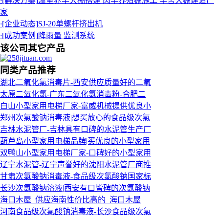
·
[解决方案]
温室养羊大棚搭建 肉羊养殖棚施工 羊舍大棚建造厂
家
·
[企业动态]
SJ-20单螺杆挤出机
·
[成功案例]
降雨量 监测系统
该公司其它产品
同类产品推荐
湖北二氧化氯消毒片-西安供应质量好的二氧
太原二氧化氯-广东二氧化氯消毒粉-合肥二
白山小型家用电梯厂家-富威机械提供优良小
郑州次氯酸钠消毒液|想买放心的食品级次氯
吉林水泥管厂-吉林具有口碑的水泥管生产厂
葫芦岛小型家用电梯品牌|买优良的小型家用
双鸭山小型家用电梯厂家-口碑好的小型家用
辽宁水泥管-辽宁声誉好的沈阳水泥管厂商推
甘肃次氯酸钠消毒液-食品级次氯酸钠国家标
长沙次氯酸钠溶液|西安有口皆碑的次氯酸钠
海口木屋_供应海南性价比高的_海口木屋
河南食品级次氯酸钠消毒液-长沙食品级次氯