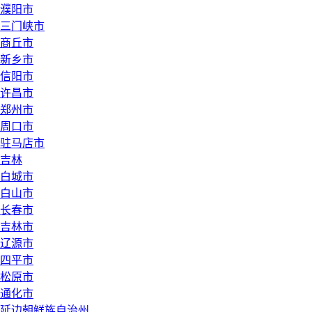
濮阳市
三门峡市
商丘市
新乡市
信阳市
许昌市
郑州市
周口市
驻马店市
吉林
白城市
白山市
长春市
吉林市
辽源市
四平市
松原市
通化市
延边朝鲜族自治州