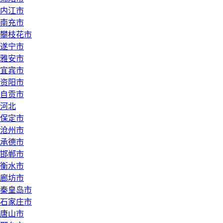
内江市
南充市
攀枝花市
遂宁市
雅安市
宜宾市
资阳市
自贡市
河北
保定市
沧州市
承德市
邯郸市
衡水市
廊坊市
秦皇岛市
石家庄市
唐山市