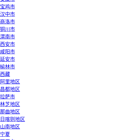
宝鸡市
汉中市
商洛市
铜川市
渭南市
西安市
咸阳市
延安市
榆林市
西藏
阿里地区
昌都地区
拉萨市
林芝地区
那曲地区
日喀则地区
山南地区
宁夏