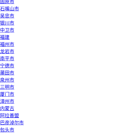
固原市
石嘴山市
吴忠市
银川市
中卫市
福建
福州市
龙岩市
南平市
宁德市
莆田市
泉州市
三明市
厦门市
漳州市
内蒙古
阿拉善盟
巴彦淖尔市
包头市