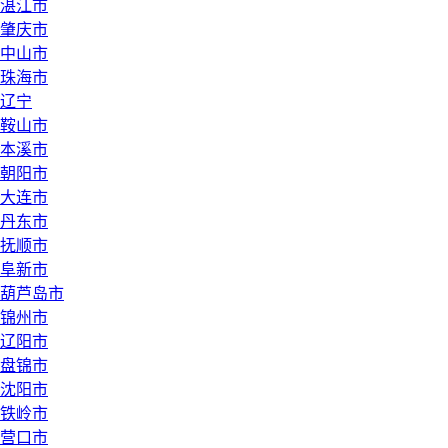
湛江市
肇庆市
中山市
珠海市
辽宁
鞍山市
本溪市
朝阳市
大连市
丹东市
抚顺市
阜新市
葫芦岛市
锦州市
辽阳市
盘锦市
沈阳市
铁岭市
营口市