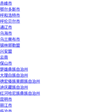
赤峰市
鄂尔多斯市
呼和浩特市
呼伦贝尔市
通辽市
乌海市
乌兰察布市
锡林郭勒盟
兴安盟
云南
保山市
楚雄彝族自治州
大理白族自治州
德宏傣族景颇族自治州
迪庆藏族自治州
红河哈尼族彝族自治州
昆明市
丽江市
临沧市