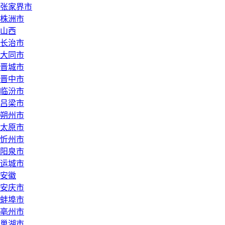
张家界市
株洲市
山西
长治市
大同市
晋城市
晋中市
临汾市
吕梁市
朔州市
太原市
忻州市
阳泉市
运城市
安徽
安庆市
蚌埠市
亳州市
巢湖市