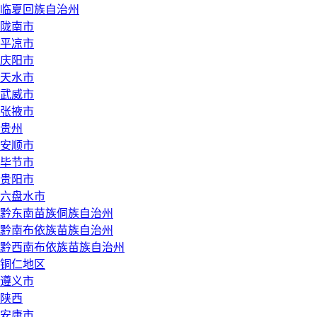
临夏回族自治州
陇南市
平凉市
庆阳市
天水市
武威市
张掖市
贵州
安顺市
毕节市
贵阳市
六盘水市
黔东南苗族侗族自治州
黔南布依族苗族自治州
黔西南布依族苗族自治州
铜仁地区
遵义市
陕西
安康市