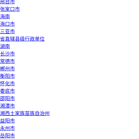
邢台市
张家口市
海南
海口市
三亚市
省直辖县级行政单位
湖南
长沙市
常德市
郴州市
衡阳市
怀化市
娄底市
邵阳市
湘潭市
湘西土家族苗族自治州
益阳市
永州市
岳阳市