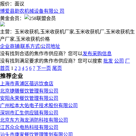
报价：
面议
博爱县助农机械设备有限公 司
黄金会员：
主营：玉米收获机,玉米收获机厂家,玉米收获机厂,玉米收获机生
产厂家,玉米收获机价格
企业商铺
|
联系方式
|
公司地址
没有找到合适的焦作市供应商？您可以
发布采购信息
没有找到满足要求的焦作市供应商？您可以搜索
批发
公司
厂
首页
1
2
3
4
5
6
7
下一页
尾页
推荐企业
上海市青浦区蓓远饮食店
北京捷膳餐饮管理有限公司
安阳永荣餐饮管理有限公司
广州松本大佑电子技术股份有限公司
深圳市汇生供应链有限公司
北京东方海龙消防科技有限公司
江苏众众电热科技有限公司
汕头市康家餐饮管理策划有限公司