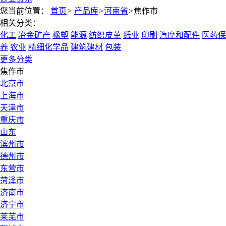
您当前位置：
首页
>
产品库
>
河南省
>
焦作市
相关分类：
化工
冶金矿产
橡塑
能源
纺织皮革
纸业
印刷
汽摩和配件
医药保
养
农业
精细化学品
建筑建材
包装
更多分类
焦作市
北京市
上海市
天津市
重庆市
山东
滨州市
德州市
东营市
菏泽市
济南市
济宁市
莱芜市