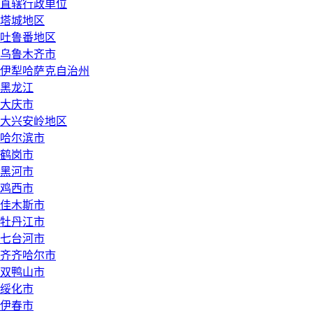
直辖行政单位
塔城地区
吐鲁番地区
乌鲁木齐市
伊犁哈萨克自治州
黑龙江
大庆市
大兴安岭地区
哈尔滨市
鹤岗市
黑河市
鸡西市
佳木斯市
牡丹江市
七台河市
齐齐哈尔市
双鸭山市
绥化市
伊春市