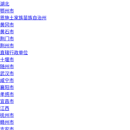
湖北
鄂州市
恩施土家族苗族自治州
黄冈市
黄石市
荆门市
荆州市
直辖行政单位
十堰市
随州市
武汉市
咸宁市
襄阳市
孝感市
宜昌市
江西
抚州市
赣州市
吉安市