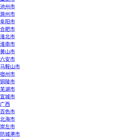
池州市
滁州市
阜阳市
合肥市
淮北市
淮南市
黄山市
六安市
马鞍山市
宿州市
铜陵市
芜湖市
宣城市
广西
百色市
北海市
崇左市
防城港市