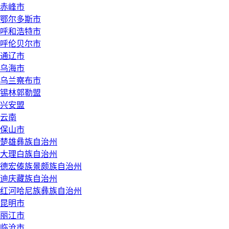
赤峰市
鄂尔多斯市
呼和浩特市
呼伦贝尔市
通辽市
乌海市
乌兰察布市
锡林郭勒盟
兴安盟
云南
保山市
楚雄彝族自治州
大理白族自治州
德宏傣族景颇族自治州
迪庆藏族自治州
红河哈尼族彝族自治州
昆明市
丽江市
临沧市