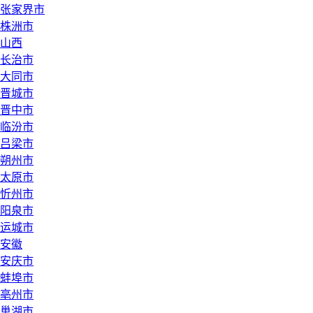
张家界市
株洲市
山西
长治市
大同市
晋城市
晋中市
临汾市
吕梁市
朔州市
太原市
忻州市
阳泉市
运城市
安徽
安庆市
蚌埠市
亳州市
巢湖市