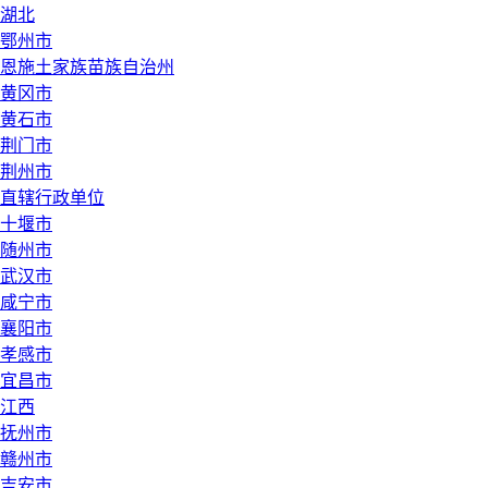
湖北
鄂州市
恩施土家族苗族自治州
黄冈市
黄石市
荆门市
荆州市
直辖行政单位
十堰市
随州市
武汉市
咸宁市
襄阳市
孝感市
宜昌市
江西
抚州市
赣州市
吉安市