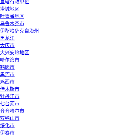
直辖行政单位
塔城地区
吐鲁番地区
乌鲁木齐市
伊犁哈萨克自治州
黑龙江
大庆市
大兴安岭地区
哈尔滨市
鹤岗市
黑河市
鸡西市
佳木斯市
牡丹江市
七台河市
齐齐哈尔市
双鸭山市
绥化市
伊春市