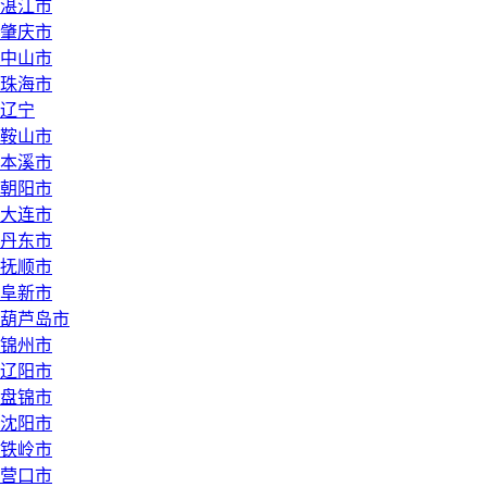
湛江市
肇庆市
中山市
珠海市
辽宁
鞍山市
本溪市
朝阳市
大连市
丹东市
抚顺市
阜新市
葫芦岛市
锦州市
辽阳市
盘锦市
沈阳市
铁岭市
营口市