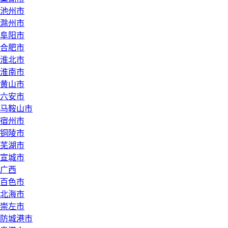
池州市
滁州市
阜阳市
合肥市
淮北市
淮南市
黄山市
六安市
马鞍山市
宿州市
铜陵市
芜湖市
宣城市
广西
百色市
北海市
崇左市
防城港市