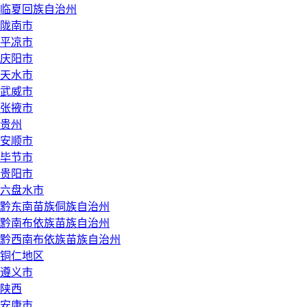
临夏回族自治州
陇南市
平凉市
庆阳市
天水市
武威市
张掖市
贵州
安顺市
毕节市
贵阳市
六盘水市
黔东南苗族侗族自治州
黔南布依族苗族自治州
黔西南布依族苗族自治州
铜仁地区
遵义市
陕西
安康市