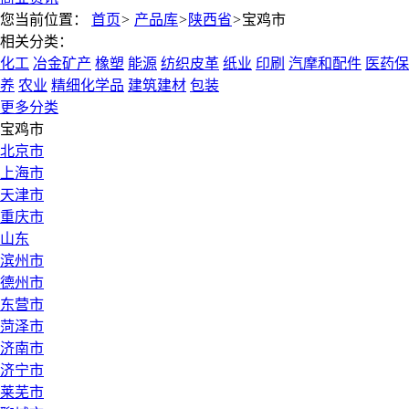
您当前位置：
首页
>
产品库
>
陕西省
>
宝鸡市
相关分类：
化工
冶金矿产
橡塑
能源
纺织皮革
纸业
印刷
汽摩和配件
医药保
养
农业
精细化学品
建筑建材
包装
更多分类
宝鸡市
北京市
上海市
天津市
重庆市
山东
滨州市
德州市
东营市
菏泽市
济南市
济宁市
莱芜市