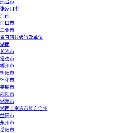
邢台市
张家口市
海南
海口市
三亚市
省直辖县级行政单位
湖南
长沙市
常德市
郴州市
衡阳市
怀化市
娄底市
邵阳市
湘潭市
湘西土家族苗族自治州
益阳市
永州市
岳阳市