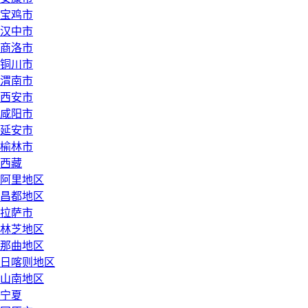
宝鸡市
汉中市
商洛市
铜川市
渭南市
西安市
咸阳市
延安市
榆林市
西藏
阿里地区
昌都地区
拉萨市
林芝地区
那曲地区
日喀则地区
山南地区
宁夏