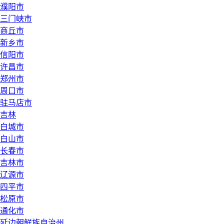
濮阳市
三门峡市
商丘市
新乡市
信阳市
许昌市
郑州市
周口市
驻马店市
吉林
白城市
白山市
长春市
吉林市
辽源市
四平市
松原市
通化市
延边朝鲜族自治州