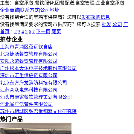
主营：食堂承包,餐饮服务,团餐配送,食堂管理,企业食堂承包
企业商铺
|
联系方式
|
公司地址
没有找到合适的宝鸡市供应商？您可以
发布采购信息
没有找到满足要求的宝鸡市供应商？您可以搜索
批发
公司
厂
首页
1
2
3
4
5
6
7
下一页
尾页
推荐企业
上海市青浦区蓓远饮食店
北京捷膳餐饮管理有限公司
安阳永荣餐饮管理有限公司
广州松本大佑电子技术股份有限公司
深圳市汇生供应链有限公司
北京东方海龙消防科技有限公司
江苏众众电热科技有限公司
汕头市康家餐饮管理策划有限公司
河北省广浩管件有限公司
苏州市相城区弘君堂铜器文化研究院
热门产品