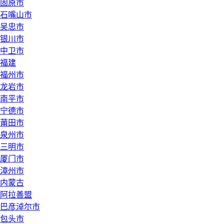
固原市
石嘴山市
吴忠市
银川市
中卫市
福建
福州市
龙岩市
南平市
宁德市
莆田市
泉州市
三明市
厦门市
漳州市
内蒙古
阿拉善盟
巴彦淖尔市
包头市