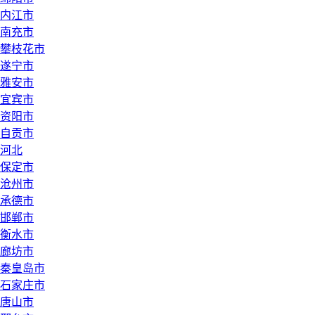
内江市
南充市
攀枝花市
遂宁市
雅安市
宜宾市
资阳市
自贡市
河北
保定市
沧州市
承德市
邯郸市
衡水市
廊坊市
秦皇岛市
石家庄市
唐山市