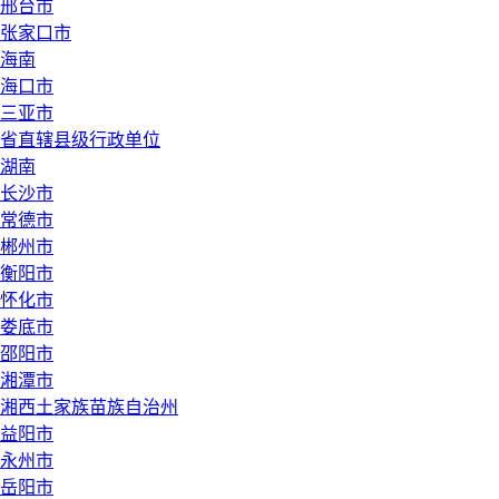
邢台市
张家口市
海南
海口市
三亚市
省直辖县级行政单位
湖南
长沙市
常德市
郴州市
衡阳市
怀化市
娄底市
邵阳市
湘潭市
湘西土家族苗族自治州
益阳市
永州市
岳阳市