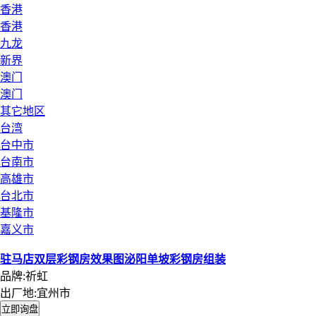
香港
香港
九龙
新界
澳门
澳门
其它地区
台湾
台中市
台南市
高雄市
台北市
基隆市
嘉义市
驻马店双层彩钢房效果图泌阳单坡彩钢房组装
品牌:祈虹
出厂地:宜州市