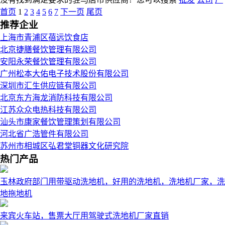
首页
1
2
3
4
5
6
7
下一页
尾页
推荐企业
上海市青浦区蓓远饮食店
北京捷膳餐饮管理有限公司
安阳永荣餐饮管理有限公司
广州松本大佑电子技术股份有限公司
深圳市汇生供应链有限公司
北京东方海龙消防科技有限公司
江苏众众电热科技有限公司
汕头市康家餐饮管理策划有限公司
河北省广浩管件有限公司
苏州市相城区弘君堂铜器文化研究院
热门产品
玉林政府部门用带驱动洗地机，好用的洗地机，洗地机厂家，洗
地拖地机
来宾火车站，售票大厅用驾驶式洗地机厂家直销