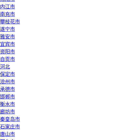
内江市
南充市
攀枝花市
遂宁市
雅安市
宜宾市
资阳市
自贡市
河北
保定市
沧州市
承德市
邯郸市
衡水市
廊坊市
秦皇岛市
石家庄市
唐山市