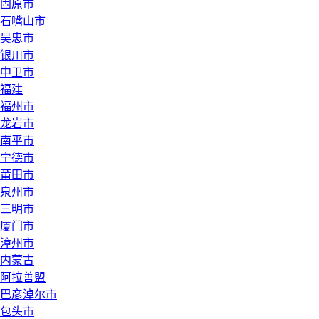
固原市
石嘴山市
吴忠市
银川市
中卫市
福建
福州市
龙岩市
南平市
宁德市
莆田市
泉州市
三明市
厦门市
漳州市
内蒙古
阿拉善盟
巴彦淖尔市
包头市