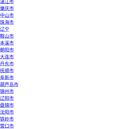
湛江市
肇庆市
中山市
珠海市
辽宁
鞍山市
本溪市
朝阳市
大连市
丹东市
抚顺市
阜新市
葫芦岛市
锦州市
辽阳市
盘锦市
沈阳市
铁岭市
营口市