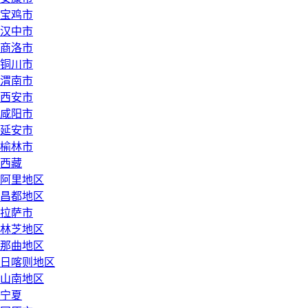
宝鸡市
汉中市
商洛市
铜川市
渭南市
西安市
咸阳市
延安市
榆林市
西藏
阿里地区
昌都地区
拉萨市
林芝地区
那曲地区
日喀则地区
山南地区
宁夏