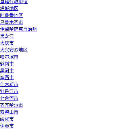
直辖行政单位
塔城地区
吐鲁番地区
乌鲁木齐市
伊犁哈萨克自治州
黑龙江
大庆市
大兴安岭地区
哈尔滨市
鹤岗市
黑河市
鸡西市
佳木斯市
牡丹江市
七台河市
齐齐哈尔市
双鸭山市
绥化市
伊春市