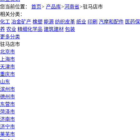
您当前位置：
首页
>
产品库
>
河南省
>
驻马店市
相关分类：
化工
冶金矿产
橡塑
能源
纺织皮革
纸业
印刷
汽摩和配件
医药保
养
农业
精细化学品
建筑建材
包装
更多分类
驻马店市
北京市
上海市
天津市
重庆市
山东
滨州市
德州市
东营市
菏泽市
济南市
济宁市
莱芜市