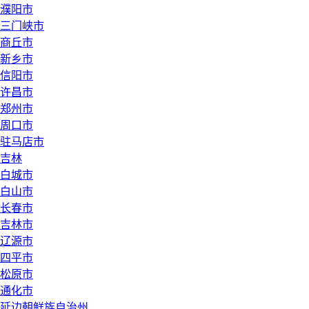
濮阳市
三门峡市
商丘市
新乡市
信阳市
许昌市
郑州市
周口市
驻马店市
吉林
白城市
白山市
长春市
吉林市
辽源市
四平市
松原市
通化市
延边朝鲜族自治州