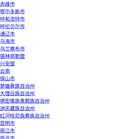
赤峰市
鄂尔多斯市
呼和浩特市
呼伦贝尔市
通辽市
乌海市
乌兰察布市
锡林郭勒盟
兴安盟
云南
保山市
楚雄彝族自治州
大理白族自治州
德宏傣族景颇族自治州
迪庆藏族自治州
红河哈尼族彝族自治州
昆明市
丽江市
临沧市