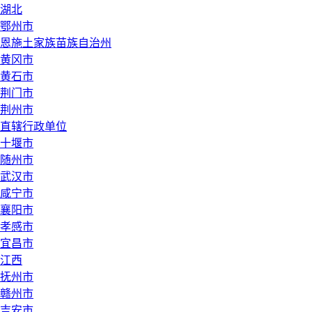
湖北
鄂州市
恩施土家族苗族自治州
黄冈市
黄石市
荆门市
荆州市
直辖行政单位
十堰市
随州市
武汉市
咸宁市
襄阳市
孝感市
宜昌市
江西
抚州市
赣州市
吉安市