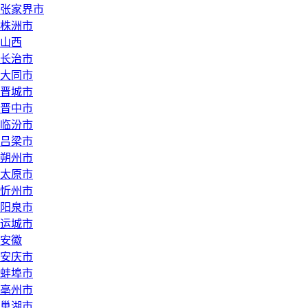
张家界市
株洲市
山西
长治市
大同市
晋城市
晋中市
临汾市
吕梁市
朔州市
太原市
忻州市
阳泉市
运城市
安徽
安庆市
蚌埠市
亳州市
巢湖市