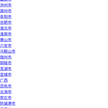
池州市
滁州市
阜阳市
合肥市
淮北市
淮南市
黄山市
六安市
马鞍山市
宿州市
铜陵市
芜湖市
宣城市
广西
百色市
北海市
崇左市
防城港市