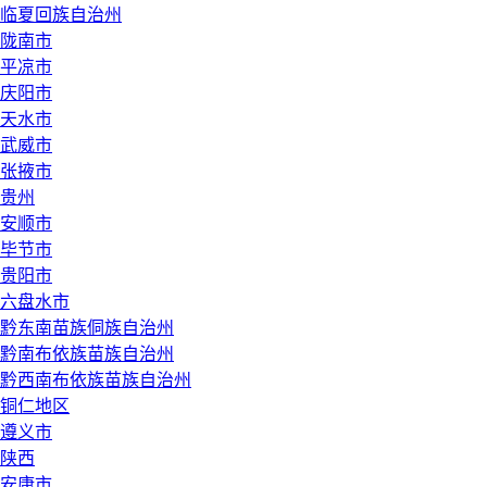
临夏回族自治州
陇南市
平凉市
庆阳市
天水市
武威市
张掖市
贵州
安顺市
毕节市
贵阳市
六盘水市
黔东南苗族侗族自治州
黔南布依族苗族自治州
黔西南布依族苗族自治州
铜仁地区
遵义市
陕西
安康市